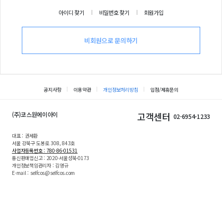
아이디 찾기
비밀번호 찾기
회원가입
비회원으로 문의하기
공지사항
이용약관
개인정보처리방침
입점/제휴문의
(주)코스원에이아이
고객센터
02-6954-1233
대표 : 권세환
서울 강북구 도봉로 308, 843호
사업자등록번호 : 780-86-01531
통신판매업신고 : 2020-서울성북-0173
개인정보책임관리자 : 김영규
E-mail : selfcos@selfcos.com