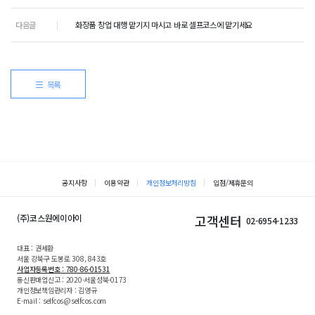
다음글
화장품 창업 대행 맡기지 마시고 바로 셀프코스에 맡기세요
목록
공지사항
이용약관
개인정보처리방침
입점/제휴문의
(주)코스원에이아이
고객센터
02-6954-1233
대표 : 권세환
서울 강북구 도봉로 308, 843호
사업자등록번호 : 780-86-01531
통신판매업신고 : 2020-서울성북-0173
개인정보책임관리자 : 김영규
E-mail : selfcos@selfcos.com