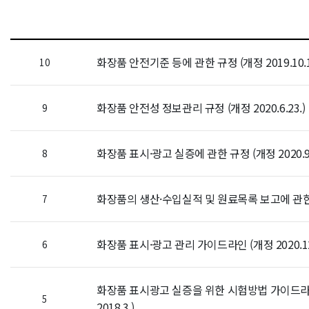
화장품 안전기준 등에 관한 규정 (개정 2019.10.1
10
화장품 안전성 정보관리 규정 (개정 2020.6.23.)
9
화장품 표시·광고 실증에 관한 규정 (개정 2020.9.
8
화장품의 생산·수입실적 및 원료목록 보고에 관한 규정
7
화장품 표시·광고 관리 가이드라인 (개정 2020.12.
6
화장품 표시광고 실증을 위한 시험방법 가이드라
5
2018.3.)