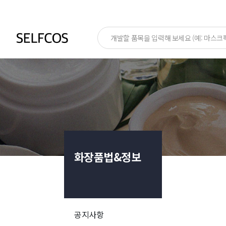
화장품법&정보
공지사항