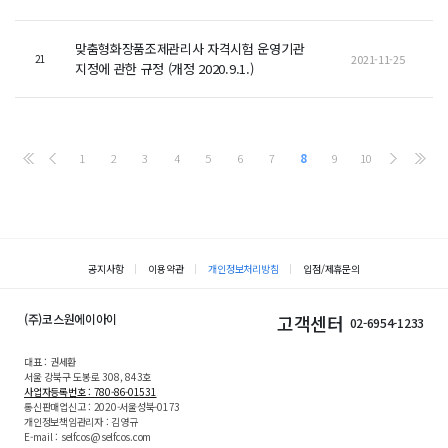
맞춤형화장품조제관리사 자격시험 운영기관
2021-11-25
21
지정에 관한 규정 (개정 2020.9.1.)
1
2
3
4
5
6
7
8
9
10
공지사항
이용약관
개인정보처리방침
입점/제휴문의
(주)코스원에이아이
고객센터
02-6954-1233
대표 : 권세환
서울 강북구 도봉로 308, 843호
사업자등록번호 : 780-86-01531
통신판매업신고 : 2020-서울성북-0173
개인정보책임관리자 : 김영규
E-mail : selfcos@selfcos.com