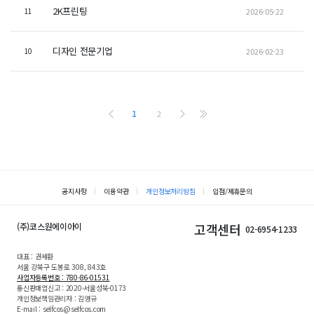
2K프린팅
2026-05-22
11
디자인 전문기업
2026-02-23
10
1
2
공지사항
이용약관
개인정보처리방침
입점/제휴문의
(주)코스원에이아이
고객센터
02-6954-1233
대표 : 권세환
서울 강북구 도봉로 308, 843호
사업자등록번호 : 780-86-01531
통신판매업신고 : 2020-서울성북-0173
개인정보책임관리자 : 김영규
E-mail : selfcos@selfcos.com