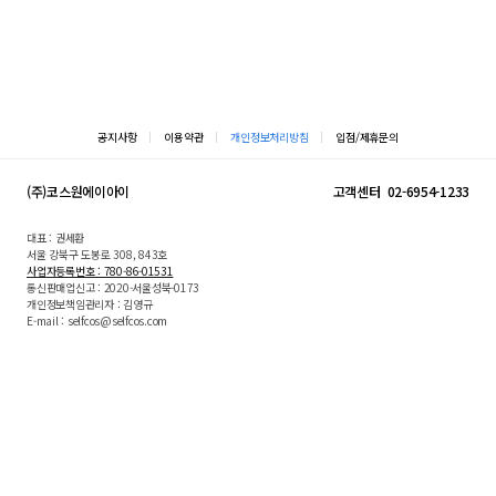
공지사항
이용약관
개인정보처리방침
입점/제휴문의
(주)코스원에이아이
고객센터
02-6954-1233
대표 : 권세환
서울 강북구 도봉로 308, 843호
사업자등록번호 : 780-86-01531
통신판매업신고 : 2020-서울성북-0173
개인정보책임관리자 : 김영규
E-mail : selfcos@selfcos.com