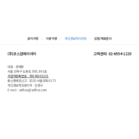
공지사항
이용약관
개인정보처리방침
입점/제휴문의
(주)코스원에이아이
고객센터
02-6954-1233
대표 : 권세환
서울 강북구 도봉로 308, 843호
사업자등록번호 : 780-86-01531
통신판매업신고 : 2020-서울성북-0173
개인정보책임관리자 : 김영규
E-mail : selfcos@selfcos.com