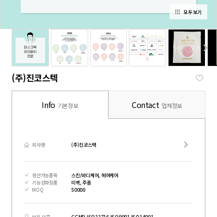
모두 보기
(주)진코스텍
Info
Contact
기본정보
업체정보
회사명
(주)진코스텍
생산가능품목
스킨/바디케어, 헤어케어
기능성화장품
미백, 주름
MOQ
50000
보유 인증
CGMP,ISO22716,ISO9001,ISO14001