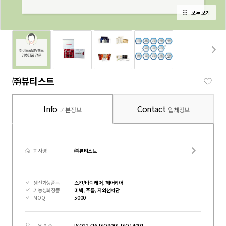
모두 보기
㈜뷰티스트
Info
Contact
기본정보
업체정보
회사명
㈜뷰티스트
생산가능품목
스킨/바디케어, 헤어케어
기능성화장품
미백, 주름, 자외선차단
MOQ
5000
보유 인증
ISO22716,ISO9001,ISO14001