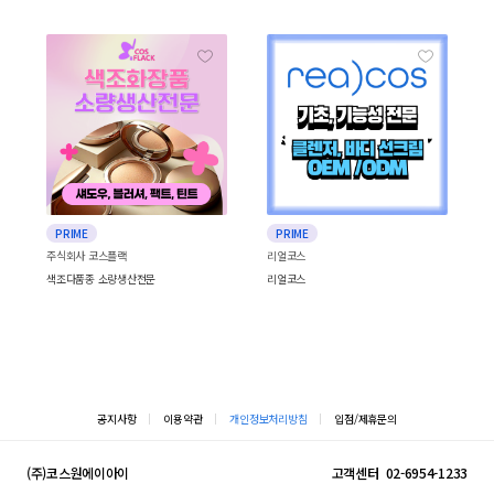
PRIME
PRIME
주식회사 코스플랙
리얼코스
색조다품종 소량생산전문
리얼코스
공지사항
이용약관
개인정보처리방침
입점/제휴문의
(주)코스원에이아이
고객센터
02-6954-1233