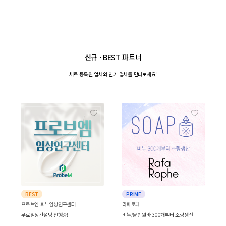
신규 · BEST 파트너
새로 등록된 업체와
인기 업체를 만나보세요!
BEST
PRIME
프로브엠 피부임상연구센터
라파로페
무료임상컨설팅 진행중!
비누/올인원바 300개부터 소량생산