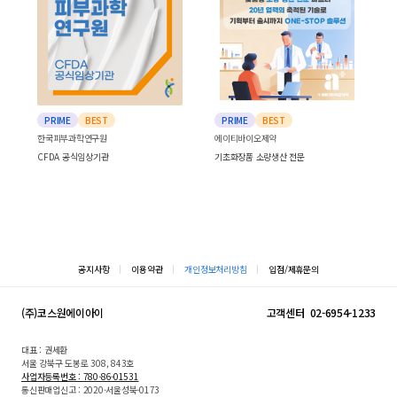
PRIME
BEST
PRIME
BEST
한국피부과학연구원
에이티바이오제약
CFDA 공식임상기관
기초화장품 소량생산 전문
공지사항
이용약관
개인정보처리방침
입점/제휴문의
(주)코스원에이아이
고객센터
02-6954-1233
대표 : 권세환
서울 강북구 도봉로 308, 843호
사업자등록번호 : 780-86-01531
통신판매업신고 : 2020-서울성북-0173