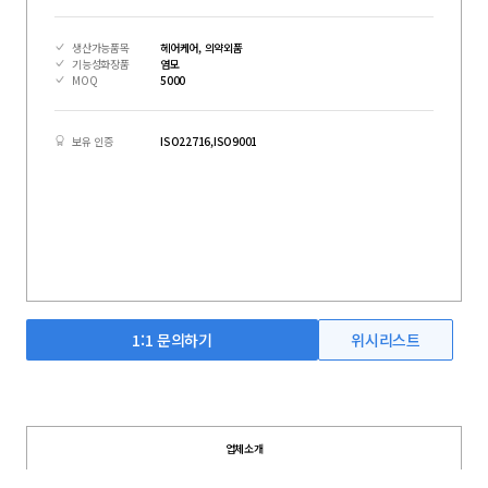
생산가능품목
헤어케어, 의약외품
기능성화장품
염모
MOQ
5000
보유 인증
ISO22716,ISO9001
1:1 문의하기
위시리스트
업체소개