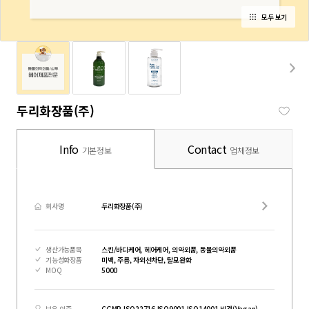
모두 보기
두리화장품(주)
Info
Contact
기본정보
업체정보
회사명
두리화장품(주)
생산가능품목
스킨/바디케어, 헤어케어, 의약외품, 동물의약외품
기능성화장품
미백, 주름, 자외선차단, 탈모완화
MOQ
5000
보유 인증
CGMP,ISO22716,ISO9001,ISO14001,비건(Vegan)