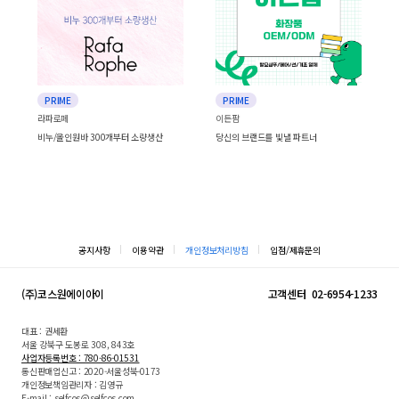
PRIME
PRIME
라파로페
이든팜
비누/올인원바 300개부터 소량생산
당신의 브랜드를 빛낼 파트너
공지사항
이용약관
개인정보처리방침
입점/제휴문의
(주)코스원에이아이
고객센터
02-6954-1233
대표 : 권세환
서울 강북구 도봉로 308, 843호
사업자등록번호 : 780-86-01531
통신판매업신고 : 2020-서울성북-0173
개인정보책임관리자 : 김영규
E-mail : selfcos@selfcos.com